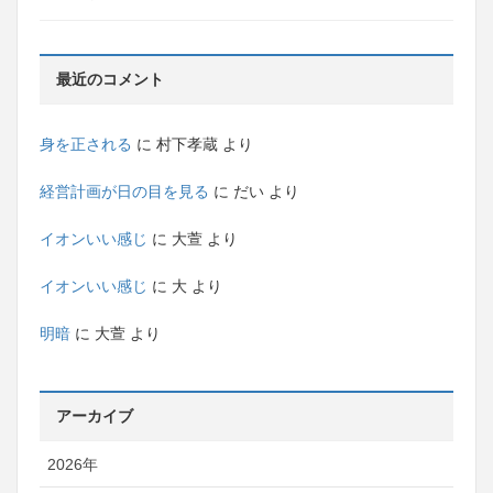
最近のコメント
身を正される
に
村下孝蔵
より
経営計画が日の目を見る
に
だい
より
イオンいい感じ
に
大萱
より
イオンいい感じ
に
大
より
明暗
に
大萱
より
アーカイブ
2026年