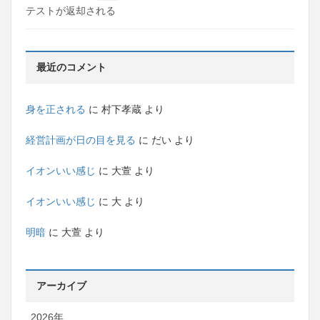
テストが返却される
最近のコメント
身を正される
に
村下孝蔵
より
経営計画が日の目を見る
に
だい
より
イオンいい感じ
に
大萱
より
イオンいい感じ
に
大
より
明暗
に
大萱
より
アーカイブ
2026年