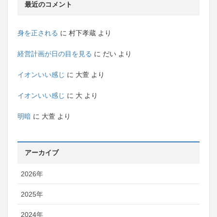
最近のコメント
身を正される
に
村下孝蔵
より
経営計画が日の目を見る
に
だい
より
イオンいい感じ
に
大萱
より
イオンいい感じ
に
大
より
明暗
に
大萱
より
アーカイブ
2026年
2025年
2024年