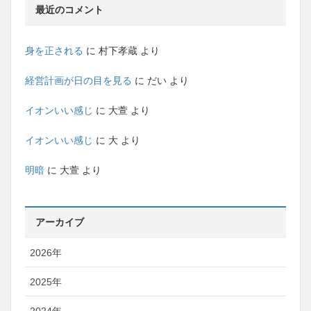
最近のコメント
身を正される
に
村下孝蔵
より
経営計画が日の目を見る
に
だい
より
イオンいい感じ
に
大萱
より
イオンいい感じ
に
大
より
明暗
に
大萱
より
アーカイブ
2026年
2025年
2024年