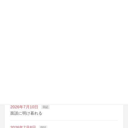
空気入らん
最近の投稿
2026年7月14日
日記
夏期講習の準備期間
2026年7月10日
日記
明日は野球の応援
2026年7月10日
日記
面談に明け暮れる
2026年7月8日
日記