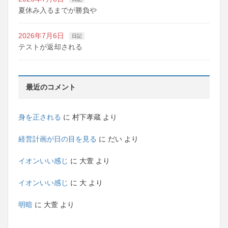
夏休み入るまでが勝負や
2026年7月6日
日記
テストが返却される
最近のコメント
身を正される
に
村下孝蔵
より
経営計画が日の目を見る
に
だい
より
イオンいい感じ
に
大萱
より
イオンいい感じ
に
大
より
明暗
に
大萱
より