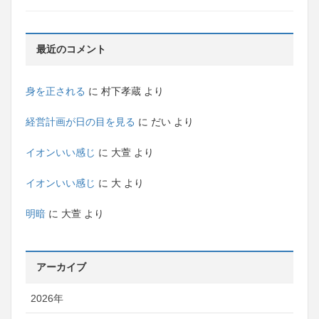
最近のコメント
身を正される
に
村下孝蔵
より
経営計画が日の目を見る
に
だい
より
イオンいい感じ
に
大萱
より
イオンいい感じ
に
大
より
明暗
に
大萱
より
アーカイブ
2026年