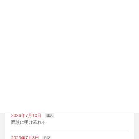
センター試験まで
最近の投稿
2026年7月14日
日記
夏期講習の準備期間
2026年7月10日
日記
明日は野球の応援
2026年7月10日
日記
面談に明け暮れる
2026年7月8日
日記