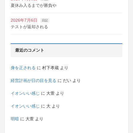
夏休み入るまでが勝負や
2026年7月6日
日記
テストが返却される
最近のコメント
身を正される
に
村下孝蔵
より
経営計画が日の目を見る
に
だい
より
イオンいい感じ
に
大萱
より
イオンいい感じ
に
大
より
明暗
に
大萱
より