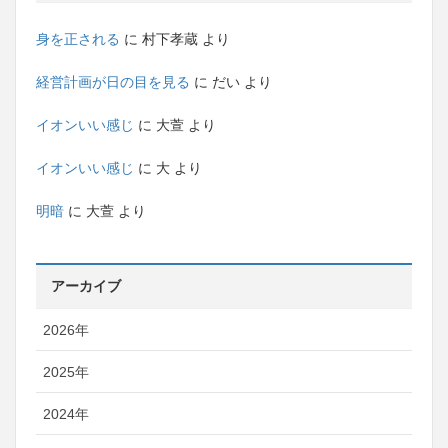
身を正される
に
村下孝蔵
より
経営計画が日の目を見る
に
だい
より
イオンいい感じ
に
大萱
より
イオンいい感じ
に
大
より
明暗
に
大萱
より
アーカイブ
2026年
2025年
2024年