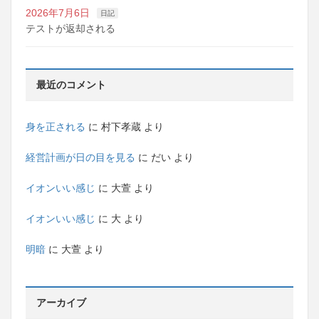
2026年7月6日
日記
テストが返却される
最近のコメント
身を正される
に
村下孝蔵
より
経営計画が日の目を見る
に
だい
より
イオンいい感じ
に
大萱
より
イオンいい感じ
に
大
より
明暗
に
大萱
より
アーカイブ