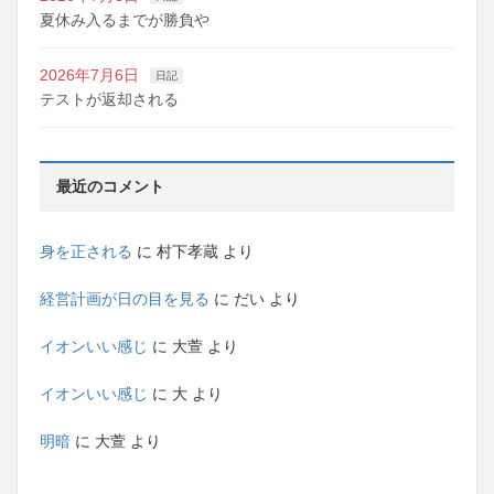
夏休み入るまでが勝負や
2026年7月6日
日記
テストが返却される
最近のコメント
身を正される
に
村下孝蔵
より
経営計画が日の目を見る
に
だい
より
イオンいい感じ
に
大萱
より
イオンいい感じ
に
大
より
明暗
に
大萱
より