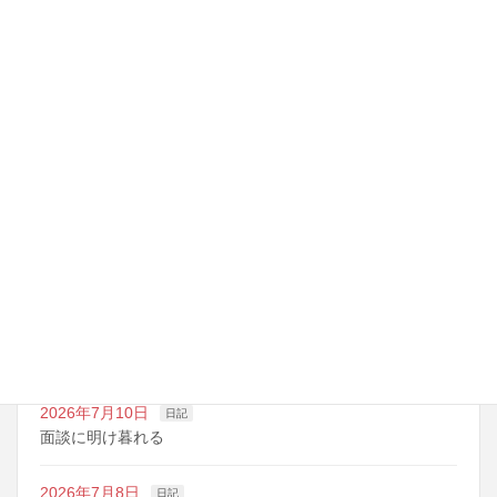
講師ミーティング
最近の投稿
2026年7月14日
日記
夏期講習の準備期間
2026年7月10日
日記
明日は野球の応援
2026年7月10日
日記
面談に明け暮れる
2026年7月8日
日記