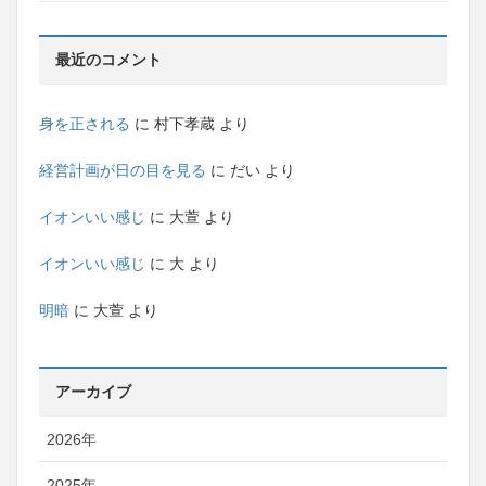
最近のコメント
身を正される
に
村下孝蔵
より
経営計画が日の目を見る
に
だい
より
イオンいい感じ
に
大萱
より
イオンいい感じ
に
大
より
明暗
に
大萱
より
アーカイブ
2026年
2025年