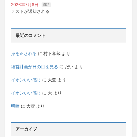
2026年7月6日
日記
テストが返却される
最近のコメント
身を正される
に
村下孝蔵
より
経営計画が日の目を見る
に
だい
より
イオンいい感じ
に
大萱
より
イオンいい感じ
に
大
より
明暗
に
大萱
より
アーカイブ