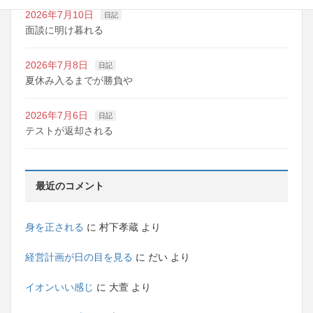
2026年7月10日
日記
面談に明け暮れる
2026年7月8日
日記
夏休み入るまでが勝負や
2026年7月6日
日記
テストが返却される
最近のコメント
身を正される
に
村下孝蔵
より
経営計画が日の目を見る
に
だい
より
イオンいい感じ
に
大萱
より