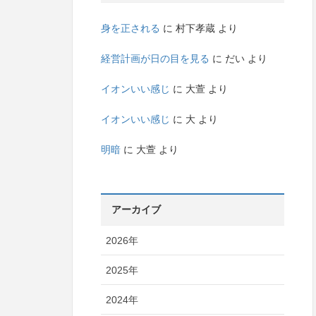
身を正される
に
村下孝蔵
より
経営計画が日の目を見る
に
だい
より
イオンいい感じ
に
大萱
より
イオンいい感じ
に
大
より
明暗
に
大萱
より
アーカイブ
2026年
2025年
2024年