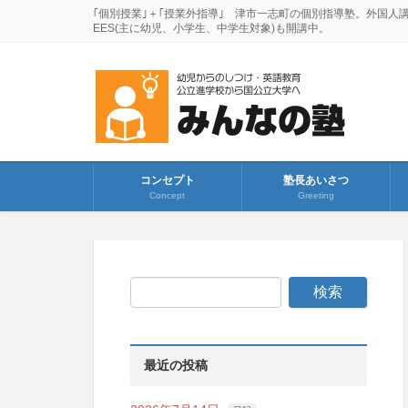
｢個別授業｣＋｢授業外指導｣ 津市一志町の個別指導塾。外国人
EES(主に幼児、小学生、中学生対象)も開講中。
コンセプト
塾長あいさつ
Concept
Greeting
最近の投稿