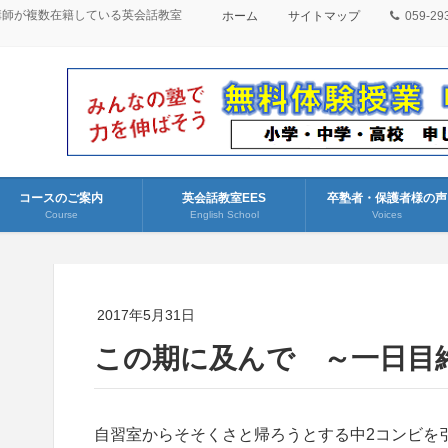
講師が複数在籍している英会話教室
ホーム
サイトマップ
059-29
コースのご案内
英会話教室EES
卒塾者・保護者様の声
Course
English School
Voices
2017年5月31日
この期に及んで ～一日目
自習室からそそくさと帰ろうとする中2コンビを