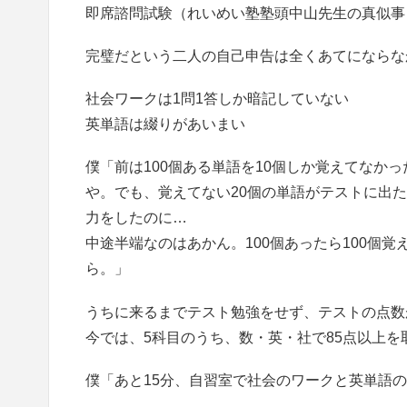
即席諮問試験（れいめい塾塾頭中山先生の真似事
完璧だという二人の自己申告は全くあてにならな
社会ワークは1問1答しか暗記していない
英単語は綴りがあいまい
僕「前は100個ある単語を10個しか覚えてなか
や。でも、覚えてない20個の単語がテストに出
力をしたのに…
中途半端なのはあかん。100個あったら100個
ら。」
うちに来るまでテスト勉強をせず、テストの点数
今では、5科目のうち、数・英・社で85点以上
僕「あと15分、自習室で社会のワークと英単語