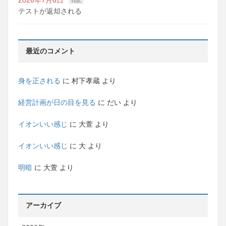
日記
テストが返却される
最近のコメント
身を正される
に
村下孝蔵
より
経営計画が日の目を見る
に
だい
より
イオンいい感じ
に
大萱
より
イオンいい感じ
に
大
より
明暗
に
大萱
より
アーカイブ