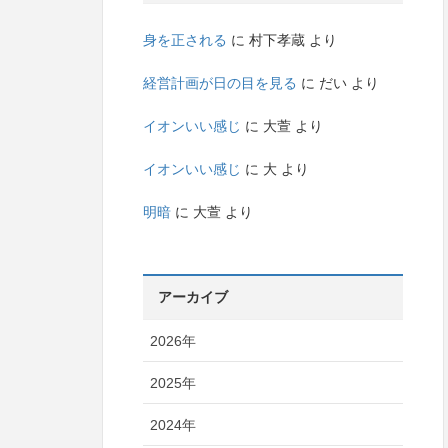
身を正される
に
村下孝蔵
より
経営計画が日の目を見る
に
だい
より
イオンいい感じ
に
大萱
より
イオンいい感じ
に
大
より
明暗
に
大萱
より
アーカイブ
2026年
2025年
2024年