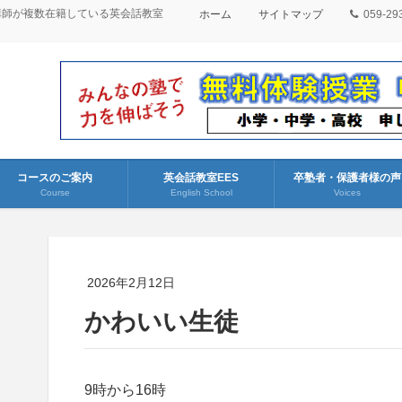
講師が複数在籍している英会話教室
ホーム
サイトマップ
059-29
コースのご案内
英会話教室EES
卒塾者・保護者様の声
Course
English School
Voices
2026年2月12日
かわいい生徒
9時から16時