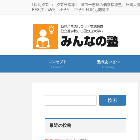
｢個別授業｣＋｢授業外指導｣ 津市一志町の個別指導塾。外国人
EES(主に幼児、小学生、中学生対象)も開講中。
コンセプト
塾長あいさつ
Concept
Greeting
最近の投稿