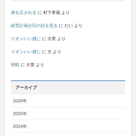
身を正される
に
村下孝蔵
より
経営計画が日の目を見る
に
だい
より
イオンいい感じ
に
大萱
より
イオンいい感じ
に
大
より
明暗
に
大萱
より
アーカイブ
2026年
2025年
2024年