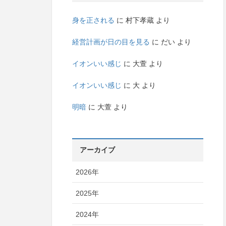
身を正される
に
村下孝蔵
より
経営計画が日の目を見る
に
だい
より
イオンいい感じ
に
大萱
より
イオンいい感じ
に
大
より
明暗
に
大萱
より
アーカイブ
2026年
2025年
2024年