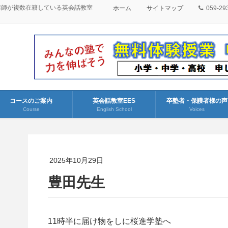
講師が複数在籍している英会話教室
ホーム
サイトマップ
059-29
コースのご案内
英会話教室EES
卒塾者・保護者様の声
Course
English School
Voices
2025年10月29日
豊田先生
11時半に届け物をしに桜進学塾へ