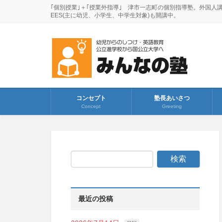
｢個別授業｣＋｢授業外指導｣ 津市一志町の個別指導塾。外国人
EES(主に幼児、小学生、中学生対象)も開講中。
コンセプト
塾長あいさつ
Concept
Greeting
最近の投稿