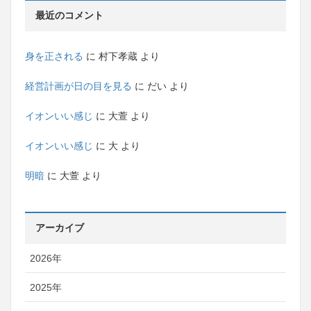
最近のコメント
身を正される
に
村下孝蔵
より
経営計画が日の目を見る
に
だい
より
イオンいい感じ
に
大萱
より
イオンいい感じ
に
大
より
明暗
に
大萱
より
アーカイブ
2026年
2025年