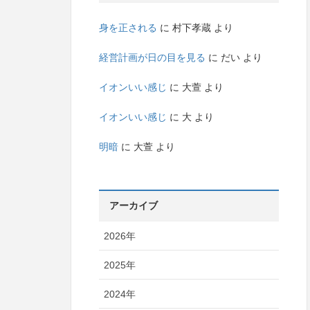
身を正される
に
村下孝蔵
より
経営計画が日の目を見る
に
だい
より
イオンいい感じ
に
大萱
より
イオンいい感じ
に
大
より
明暗
に
大萱
より
アーカイブ
2026年
2025年
2024年