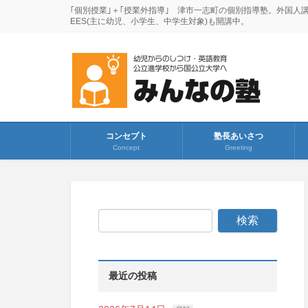
｢個別授業｣＋｢授業外指導｣ 津市一志町の個別指導塾。外国人
EES(主に幼児、小学生、中学生対象)も開講中。
コンセプト
塾長あいさつ
Concept
Greeting
最近の投稿