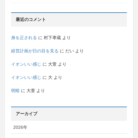
最近のコメント
身を正される
に
村下孝蔵
より
経営計画が日の目を見る
に
だい
より
イオンいい感じ
に
大萱
より
イオンいい感じ
に
大
より
明暗
に
大萱
より
アーカイブ
2026年