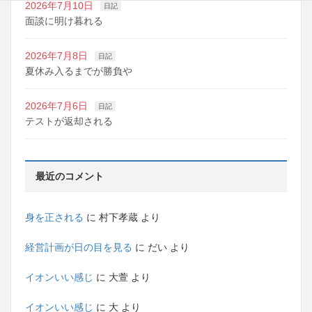
2026年7月10日
日記
面談に明け暮れる
2026年7月8日
日記
夏休み入るまでが勝負や
2026年7月6日
日記
テストが返却される
最近のコメント
身を正される
に
村下孝蔵
より
経営計画が日の目を見る
に
だい
より
イオンいい感じ
に
大萱
より
イオンいい感じ
に
大
より