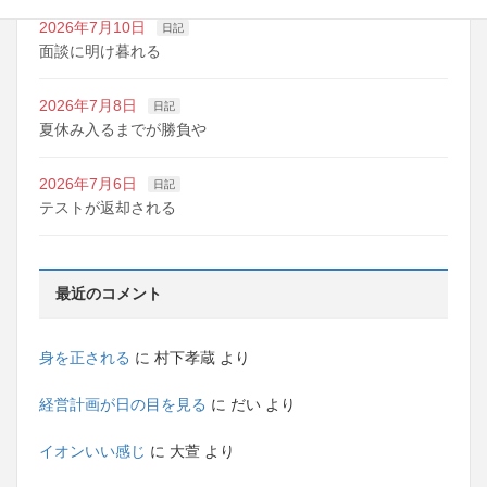
2026年7月10日
日記
面談に明け暮れる
2026年7月8日
日記
夏休み入るまでが勝負や
2026年7月6日
日記
テストが返却される
最近のコメント
身を正される
に
村下孝蔵
より
経営計画が日の目を見る
に
だい
より
イオンいい感じ
に
大萱
より