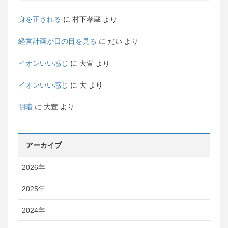
身を正される
に
村下孝蔵
より
経営計画が日の目を見る
に
だい
より
イオンいい感じ
に
大萱
より
イオンいい感じ
に
大
より
明暗
に
大萱
より
アーカイブ
2026年
2025年
2024年