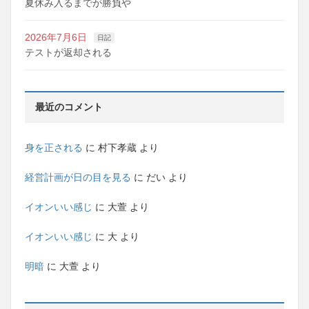
夏休み入るまでが勝負や
2026年7月6日
日記
テストが返却される
最近のコメント
身を正される
に
村下孝蔵
より
経営計画が日の目を見る
に
だい
より
イオンいい感じ
に
大萱
より
イオンいい感じ
に
大
より
明暗
に
大萱
より