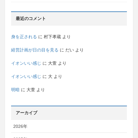
最近のコメント
身を正される
に
村下孝蔵
より
経営計画が日の目を見る
に
だい
より
イオンいい感じ
に
大萱
より
イオンいい感じ
に
大
より
明暗
に
大萱
より
アーカイブ
2026年