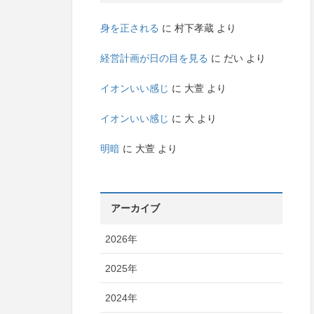
身を正される
に
村下孝蔵
より
経営計画が日の目を見る
に
だい
より
イオンいい感じ
に
大萱
より
イオンいい感じ
に
大
より
明暗
に
大萱
より
アーカイブ
2026年
2025年
2024年