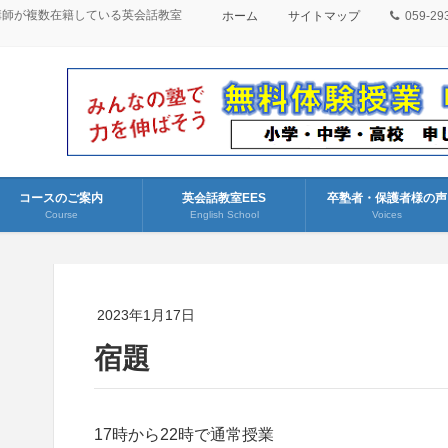
講師が複数在籍している英会話教室
ホーム
サイトマップ
059-29
コースのご案内
英会話教室EES
卒塾者・保護者様の声
Course
English School
Voices
2023年1月17日
宿題
17時から22時で通常授業