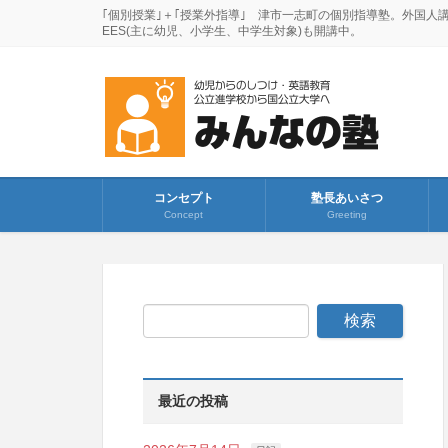
｢個別授業｣＋｢授業外指導｣ 津市一志町の個別指導塾。外国人
EES(主に幼児、小学生、中学生対象)も開講中。
コンセプト
塾長あいさつ
Concept
Greeting
最近の投稿