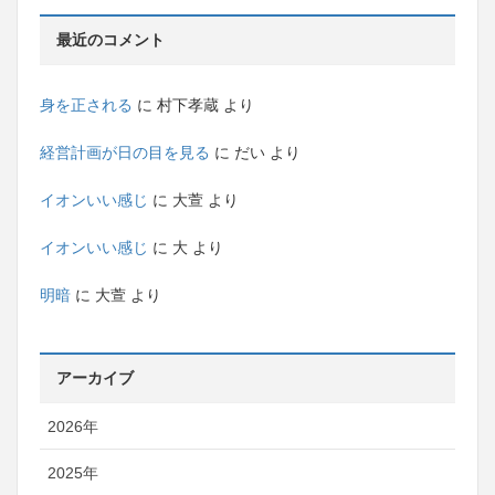
最近のコメント
身を正される
に
村下孝蔵
より
経営計画が日の目を見る
に
だい
より
イオンいい感じ
に
大萱
より
イオンいい感じ
に
大
より
明暗
に
大萱
より
アーカイブ
2026年
2025年