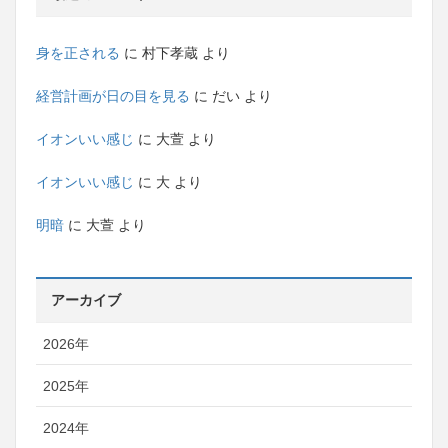
身を正される
に
村下孝蔵
より
経営計画が日の目を見る
に
だい
より
イオンいい感じ
に
大萱
より
イオンいい感じ
に
大
より
明暗
に
大萱
より
アーカイブ
2026年
2025年
2024年