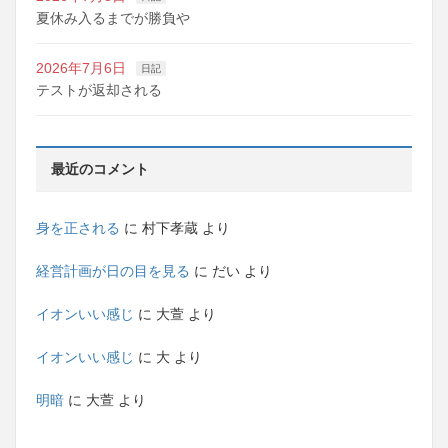
夏休み入るまでが勝負や
2026年7月6日
日記
テストが返却される
最近のコメント
身を正される
に
村下孝蔵
より
経営計画が日の目を見る
に
だい
より
イオンいい感じ
に
大萱
より
イオンいい感じ
に
大
より
明暗
に
大萱
より