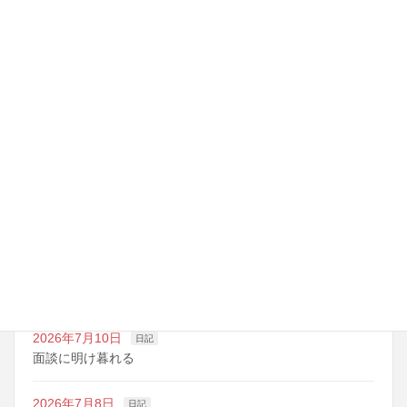
新しくTシャツを作った
最近の投稿
2026年7月14日
日記
夏期講習の準備期間
2026年7月10日
日記
明日は野球の応援
2026年7月10日
日記
面談に明け暮れる
2026年7月8日
日記