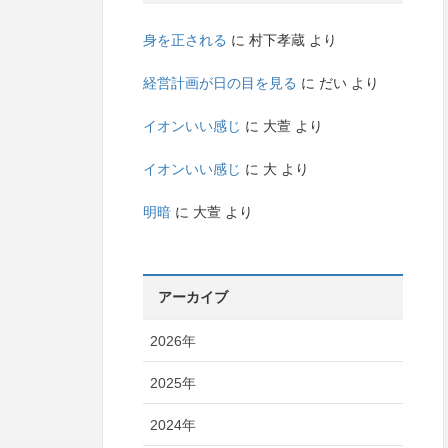
身を正される
に
村下孝蔵
より
経営計画が日の目を見る
に
だい
より
イオンいい感じ
に
大萱
より
イオンいい感じ
に
大
より
明暗
に
大萱
より
アーカイブ
2026年
2025年
2024年