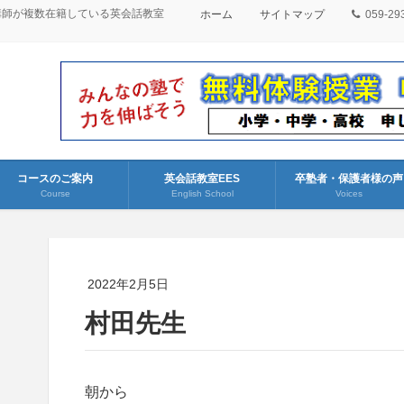
講師が複数在籍している英会話教室
ホーム
サイトマップ
059-29
コースのご案内
英会話教室EES
卒塾者・保護者様の声
Course
English School
Voices
2022年2月5日
村田先生
朝から