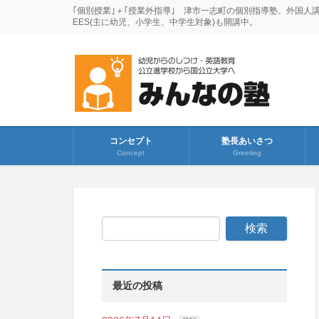
｢個別授業｣＋｢授業外指導｣ 津市一志町の個別指導塾。外国人
EES(主に幼児、小学生、中学生対象)も開講中。
コンセプト
塾長あいさつ
Concept
Greeting
最近の投稿