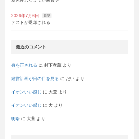
夏休み入るまでが勝負や
2026年7月6日
日記
テストが返却される
最近のコメント
身を正される
に
村下孝蔵
より
経営計画が日の目を見る
に
だい
より
イオンいい感じ
に
大萱
より
イオンいい感じ
に
大
より
明暗
に
大萱
より