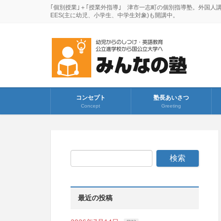
｢個別授業｣＋｢授業外指導｣ 津市一志町の個別指導塾。外国人
EES(主に幼児、小学生、中学生対象)も開講中。
コンセプト
塾長あいさつ
Concept
Greeting
最近の投稿