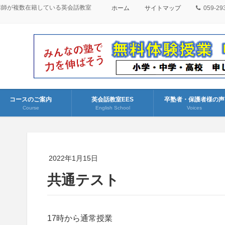
講師が複数在籍している英会話教室
ホーム
サイトマップ
059-29
コースのご案内
英会話教室EES
卒塾者・保護者様の声
Course
English School
Voices
2022年1月15日
共通テスト
17時から通常授業