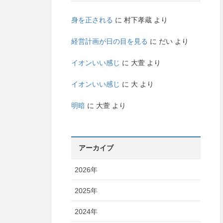
身を正される
に
村下孝蔵
より
経営計画が日の目を見る
に
だい
より
イオンいい感じ
に
大萱
より
イオンいい感じ
に
大
より
明暗
に
大萱
より
アーカイブ
2026年
2025年
2024年