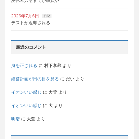
夏休み入るまでが勝負や
2026年7月6日
日記
テストが返却される
最近のコメント
身を正される
に
村下孝蔵
より
経営計画が日の目を見る
に
だい
より
イオンいい感じ
に
大萱
より
イオンいい感じ
に
大
より
明暗
に
大萱
より