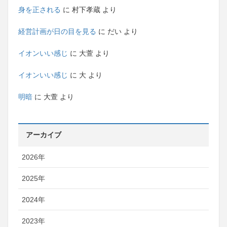
身を正される
に
村下孝蔵
より
経営計画が日の目を見る
に
だい
より
イオンいい感じ
に
大萱
より
イオンいい感じ
に
大
より
明暗
に
大萱
より
アーカイブ
2026年
2025年
2024年
2023年