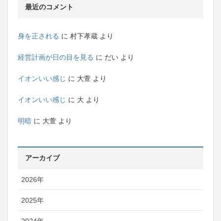
最近のコメント
身を正される
に
村下孝蔵
より
経営計画が日の目を見る
に
だい
より
イオンいい感じ
に
大萱
より
イオンいい感じ
に
大
より
明暗
に
大萱
より
アーカイブ
2026年
2025年
2024年