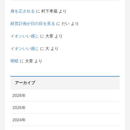
身を正される
に
村下孝蔵
より
経営計画が日の目を見る
に
だい
より
イオンいい感じ
に
大萱
より
イオンいい感じ
に
大
より
明暗
に
大萱
より
アーカイブ
2026年
2025年
2024年