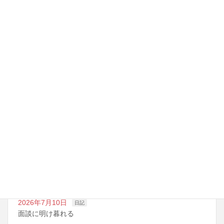
中3になる
かっこいい
最近の投稿
2026年7月14日
日記
夏期講習の準備期間
2026年7月10日
日記
明日は野球の応援
2026年7月10日
日記
面談に明け暮れる