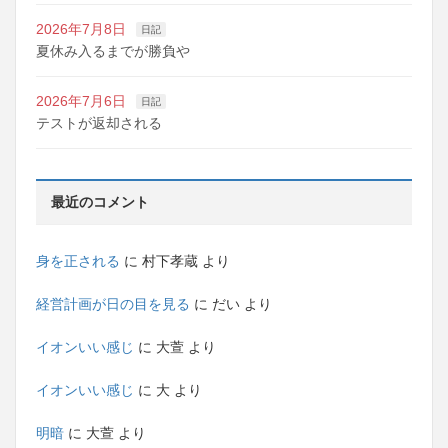
2026年7月8日
日記
夏休み入るまでが勝負や
2026年7月6日
日記
テストが返却される
最近のコメント
身を正される
に
村下孝蔵
より
経営計画が日の目を見る
に
だい
より
イオンいい感じ
に
大萱
より
イオンいい感じ
に
大
より
明暗
に
大萱
より