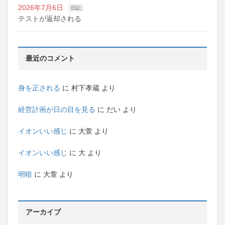
2026年7月6日
日記
テストが返却される
最近のコメント
身を正される
に
村下孝蔵
より
経営計画が日の目を見る
に
だい
より
イオンいい感じ
に
大萱
より
イオンいい感じ
に
大
より
明暗
に
大萱
より
アーカイブ