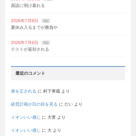
面談に明け暮れる
2026年7月8日
日記
夏休み入るまでが勝負や
2026年7月6日
日記
テストが返却される
最近のコメント
身を正される
に
村下孝蔵
より
経営計画が日の目を見る
に
だい
より
イオンいい感じ
に
大萱
より
イオンいい感じ
に
大
より