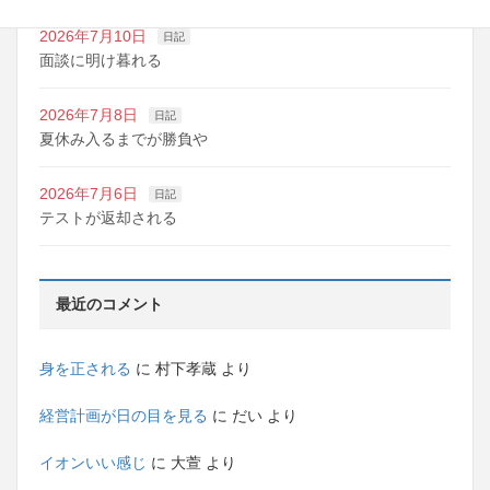
2026年7月10日
日記
面談に明け暮れる
2026年7月8日
日記
夏休み入るまでが勝負や
2026年7月6日
日記
テストが返却される
最近のコメント
身を正される
に
村下孝蔵
より
経営計画が日の目を見る
に
だい
より
イオンいい感じ
に
大萱
より