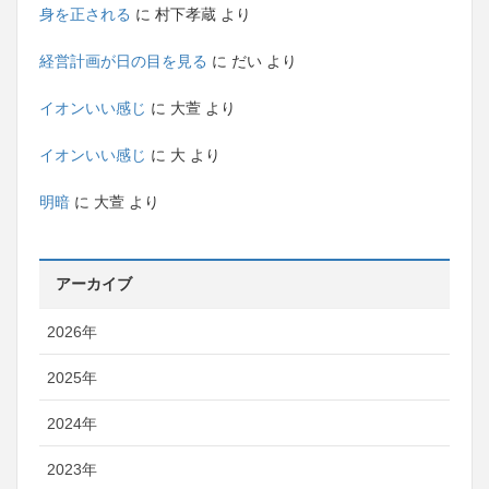
身を正される
に
村下孝蔵
より
経営計画が日の目を見る
に
だい
より
イオンいい感じ
に
大萱
より
イオンいい感じ
に
大
より
明暗
に
大萱
より
アーカイブ
2026年
2025年
2024年
2023年