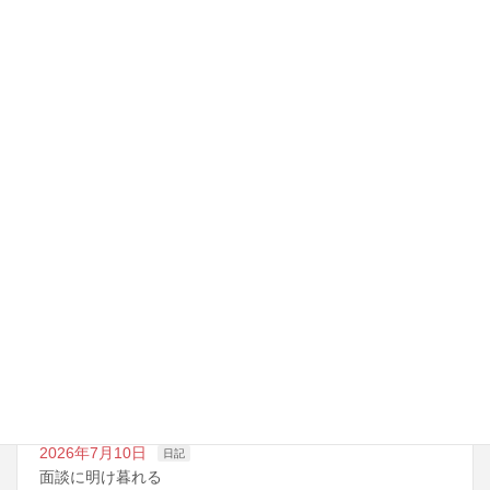
これからこれから
苦手
最近の投稿
2026年7月14日
日記
夏期講習の準備期間
2026年7月10日
日記
明日は野球の応援
2026年7月10日
日記
面談に明け暮れる