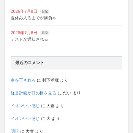
2026年7月8日
日記
夏休み入るまでが勝負や
2026年7月6日
日記
テストが返却される
最近のコメント
身を正される
に
村下孝蔵
より
経営計画が日の目を見る
に
だい
より
イオンいい感じ
に
大萱
より
イオンいい感じ
に
大
より
明暗
に
大萱
より