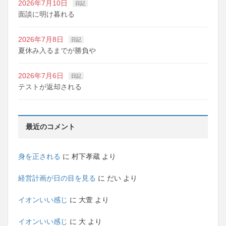
2026年7月10日
日記
面談に明け暮れる
2026年7月8日
日記
夏休み入るまでが勝負や
2026年7月6日
日記
テストが返却される
最近のコメント
身を正される
に
村下孝蔵
より
経営計画が日の目を見る
に
だい
より
イオンいい感じ
に
大萱
より
イオンいい感じ
に
大
より