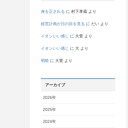
身を正される
に
村下孝蔵
より
経営計画が日の目を見る
に
だい
より
イオンいい感じ
に
大萱
より
イオンいい感じ
に
大
より
明暗
に
大萱
より
アーカイブ
2026年
2025年
2024年