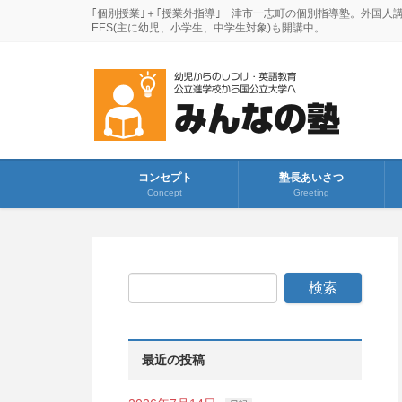
｢個別授業｣＋｢授業外指導｣ 津市一志町の個別指導塾。外国人
EES(主に幼児、小学生、中学生対象)も開講中。
コンセプト
塾長あいさつ
Concept
Greeting
最近の投稿