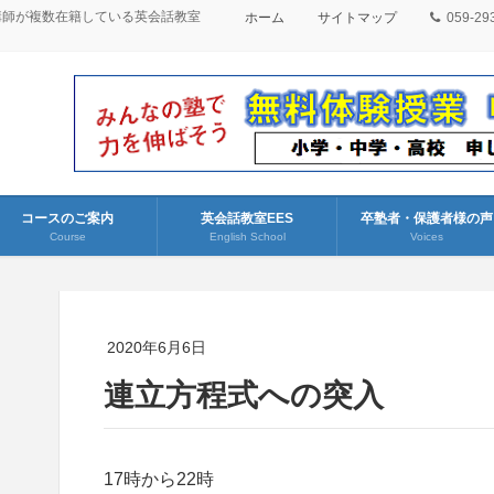
講師が複数在籍している英会話教室
ホーム
サイトマップ
059-29
コースのご案内
英会話教室EES
卒塾者・保護者様の声
Course
English School
Voices
2020年6月6日
連立方程式への突入
17時から22時