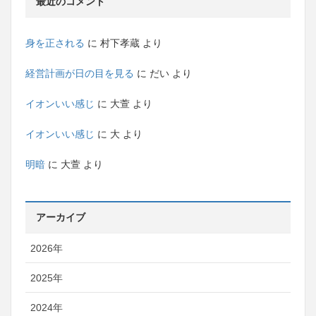
最近のコメント
身を正される
に
村下孝蔵
より
経営計画が日の目を見る
に
だい
より
イオンいい感じ
に
大萱
より
イオンいい感じ
に
大
より
明暗
に
大萱
より
アーカイブ
2026年
2025年
2024年