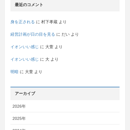
最近のコメント
身を正される
に
村下孝蔵
より
経営計画が日の目を見る
に
だい
より
イオンいい感じ
に
大萱
より
イオンいい感じ
に
大
より
明暗
に
大萱
より
アーカイブ
2026年
2025年