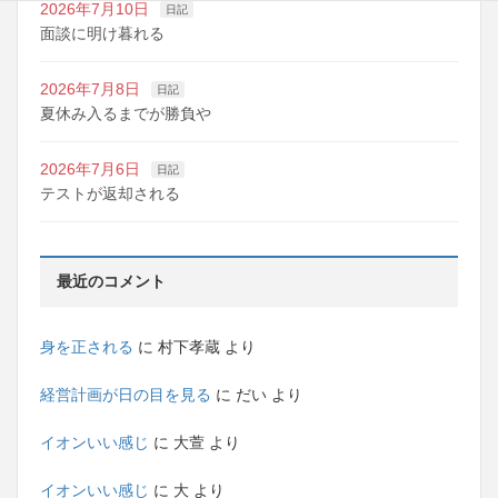
2026年7月10日
日記
面談に明け暮れる
2026年7月8日
日記
夏休み入るまでが勝負や
2026年7月6日
日記
テストが返却される
最近のコメント
身を正される
に
村下孝蔵
より
経営計画が日の目を見る
に
だい
より
イオンいい感じ
に
大萱
より
イオンいい感じ
に
大
より