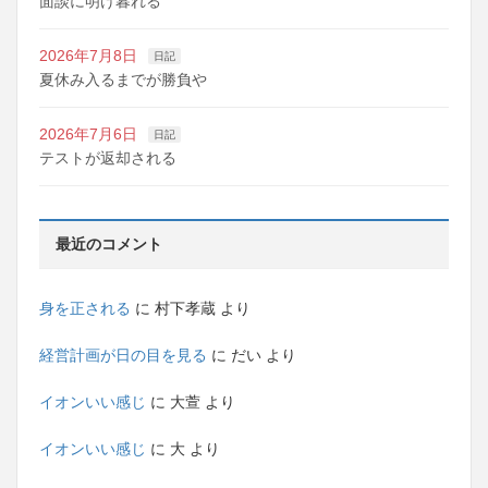
面談に明け暮れる
2026年7月8日
日記
夏休み入るまでが勝負や
2026年7月6日
日記
テストが返却される
最近のコメント
身を正される
に
村下孝蔵
より
経営計画が日の目を見る
に
だい
より
イオンいい感じ
に
大萱
より
イオンいい感じ
に
大
より