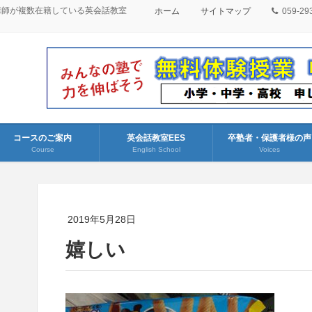
講師が複数在籍している英会話教室
ホーム
サイトマップ
059-29
コースのご案内
英会話教室EES
卒塾者・保護者様の声
Course
English School
Voices
2019年5月28日
嬉しい