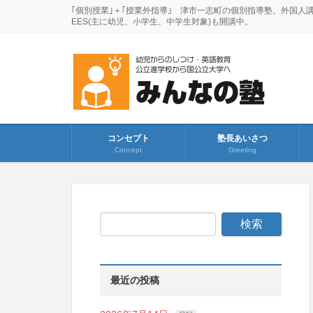
｢個別授業｣＋｢授業外指導｣ 津市一志町の個別指導塾。外国人
EES(主に幼児、小学生、中学生対象)も開講中。
コンセプト
塾長あいさつ
Concept
Greeting
最近の投稿