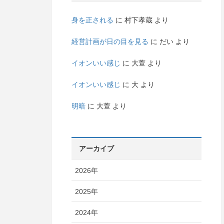
身を正される
に
村下孝蔵
より
経営計画が日の目を見る
に
だい
より
イオンいい感じ
に
大萱
より
イオンいい感じ
に
大
より
明暗
に
大萱
より
アーカイブ
2026年
2025年
2024年